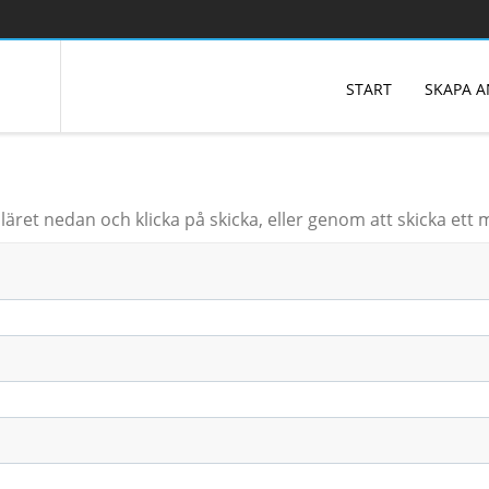
START
SKAPA 
ret nedan och klicka på skicka, eller genom att skicka ett ma