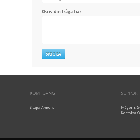
Skriv din fråga här
SKICKA
KOM IGÅNG
SUPPOR
Skapa Annons
Frågor & S
Kontakta O