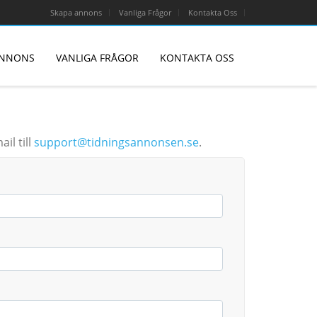
Skapa annons
Vanliga Frågor
Kontakta Oss
ANNONS
VANLIGA FRÅGOR
KONTAKTA OSS
il till
support@tidningsannonsen.se
.