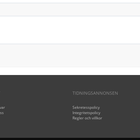
T
TIDNINGSANNONSEN
var
Sekretesspolicy
ss
Integritetspolicy
Regler och villkor