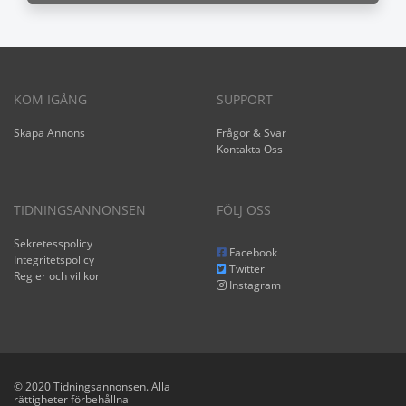
KOM IGÅNG
SUPPORT
Skapa Annons
Frågor & Svar
Kontakta Oss
TIDNINGSANNONSEN
FÖLJ OSS
Sekretesspolicy
Facebook
Integritetspolicy
Twitter
Regler och villkor
Instagram
© 2020 Tidningsannonsen. Alla
rättigheter förbehållna